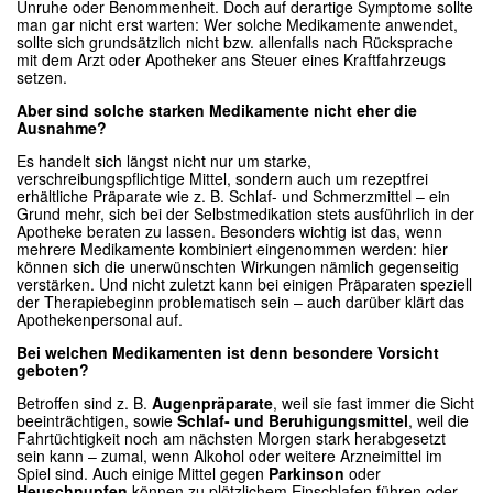
Unruhe oder Benommenheit. Doch auf derartige Symptome sollte
man gar nicht erst warten: Wer solche Medikamente anwendet,
sollte sich grundsätzlich nicht bzw. allenfalls nach Rücksprache
mit dem Arzt oder Apotheker ans Steuer eines Kraftfahrzeugs
setzen.
Aber sind solche starken Medikamente nicht eher die
Ausnahme?
Es handelt sich längst nicht nur um starke,
verschreibungspflichtige Mittel, sondern auch um rezeptfrei
erhältliche Präparate wie z. B. Schlaf- und Schmerzmittel – ein
Grund mehr, sich bei der Selbstmedikation stets ausführlich in der
Apotheke beraten zu lassen. Besonders wichtig ist das, wenn
mehrere Medikamente kombiniert eingenommen werden: hier
können sich die unerwünschten Wirkungen nämlich gegenseitig
verstärken. Und nicht zuletzt kann bei einigen Präparaten speziell
der Therapiebeginn problematisch sein – auch darüber klärt das
Apothekenpersonal auf.
Bei welchen Medikamenten ist denn besondere Vorsicht
geboten?
Betroffen sind z. B.
Augenpräparate
, weil sie fast immer die Sicht
beeinträchtigen, sowie
Schlaf- und Beruhigungsmittel
, weil die
Fahrtüchtigkeit noch am nächsten Morgen stark herabgesetzt
sein kann – zumal, wenn Alkohol oder weitere Arzneimittel im
Spiel sind. Auch einige Mittel gegen
Parkinson
oder
Heuschnupfen
können zu plötzlichem Einschlafen führen oder