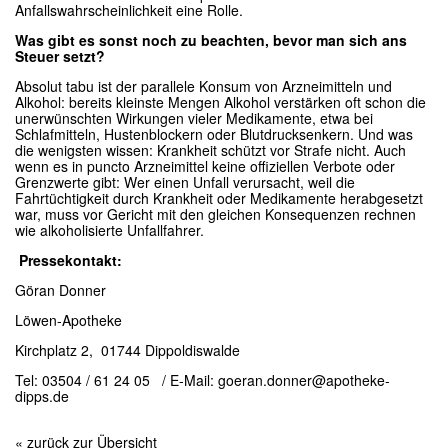
Anfallswahrscheinlichkeit eine Rolle.
Was gibt es sonst noch zu beachten, bevor man sich ans
Steuer setzt?
Absolut tabu ist der parallele Konsum von Arzneimitteln und
Alkohol: bereits kleinste Mengen Alkohol verstärken oft schon die
unerwünschten Wirkungen vieler Medikamente, etwa bei
Schlafmitteln, Hustenblockern oder Blutdrucksenkern. Und was
die wenigsten wissen: Krankheit schützt vor Strafe nicht. Auch
wenn es in puncto Arzneimittel keine offiziellen Verbote oder
Grenzwerte gibt: Wer einen Unfall verursacht, weil die
Fahrtüchtigkeit durch Krankheit oder Medikamente herabgesetzt
war, muss vor Gericht mit den gleichen Konsequenzen rechnen
wie alkoholisierte Unfallfahrer.
Pressekontakt:
Göran Donner
Löwen-Apotheke
Kirchplatz 2, 01744 Dippoldiswalde
Tel: 03504 / 61 24 05 / E-Mail: goeran.donner@apotheke-
dipps.de
« zurück zur Übersicht