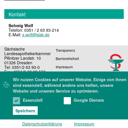
Kontakt
Solveig Wolf
Telefon: 0351 / 2 63 93-214
E-Mail:
s.wolf@slak.de
Sächsische
Transparenz
Landesapothekerkammer
Pillnitzer Landstr. 10
Barrierefreiheit
01326 Dresden
Tel: 0351/2 63 93-0
Impressum
Fax: 0351/2 63 93-500
Datenschutz
E-Mail: sekretariat@slak.de
Wir nutzen Cookies auf unserer Website. Einige von ihnen
sind essenziell, während andere uns helfen, unsere
Website und unseren Service zu optimieren.
Essenziell
Google Dienste
Speichern
rück
Oben
Datenschutzerklärung
Impressum
Suche
Menü