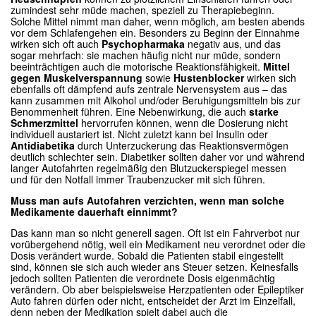
zumindest sehr müde machen, speziell zu Therapiebeginn.
Solche Mittel nimmt man daher, wenn möglich, am besten abends
vor dem Schlafengehen ein. Besonders zu Beginn der Einnahme
wirken sich oft auch
Psychopharmaka
negativ aus, und das
sogar mehrfach: sie machen häufig nicht nur müde, sondern
beeinträchtigen auch die motorische Reaktionsfähigkeit.
Mittel
gegen Muskelverspannung
sowie
Hustenblocker
wirken sich
ebenfalls oft dämpfend aufs zentrale Nervensystem aus – das
kann zusammen mit Alkohol und/oder Beruhigungsmitteln bis zur
Benommenheit führen. Eine Nebenwirkung, die auch
starke
Schmerzmittel
hervorrufen können, wenn die Dosierung nicht
individuell austariert ist. Nicht zuletzt kann bei Insulin oder
Antidiabetika
durch Unterzuckerung das Reaktionsvermögen
deutlich schlechter sein. Diabetiker sollten daher vor und während
langer Autofahrten regelmäßig den Blutzuckerspiegel messen
und für den Notfall immer Traubenzucker mit sich führen.
Muss man aufs Autofahren verzichten, wenn man solche
Medikamente dauerhaft einnimmt?
Das kann man so nicht generell sagen. Oft ist ein Fahrverbot nur
vorübergehend nötig, weil ein Medikament neu verordnet oder die
Dosis verändert wurde. Sobald die Patienten stabil eingestellt
sind, können sie sich auch wieder ans Steuer setzen. Keinesfalls
jedoch sollten Patienten die verordnete Dosis eigenmächtig
verändern. Ob aber beispielsweise Herzpatienten oder Epileptiker
Auto fahren dürfen oder nicht, entscheidet der Arzt im Einzelfall,
denn neben der Medikation spielt dabei auch die