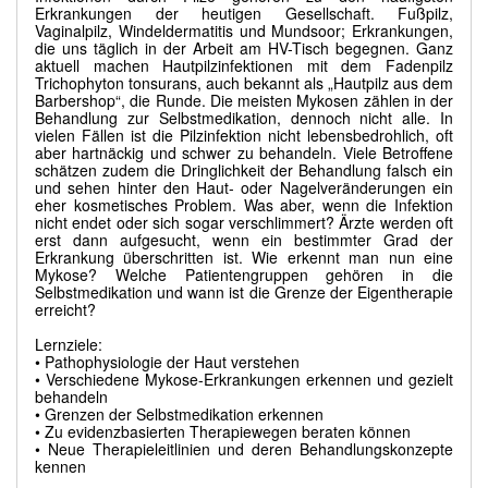
Erkrankungen der heutigen Gesellschaft. Fußpilz,
Vaginalpilz, Windeldermatitis und Mundsoor; Erkrankungen,
die uns täglich in der Arbeit am HV-Tisch begegnen. Ganz
aktuell machen Hautpilzinfektionen mit dem Fadenpilz
Trichophyton tonsurans, auch bekannt als „Hautpilz aus dem
Barbershop“, die Runde. Die meisten Mykosen zählen in der
Behandlung zur Selbstmedikation, dennoch nicht alle. In
vielen Fällen ist die Pilzinfektion nicht lebensbedrohlich, oft
aber hartnäckig und schwer zu behandeln. Viele Betroffene
schätzen zudem die Dringlichkeit der Behandlung falsch ein
und sehen hinter den Haut- oder Nagelveränderungen ein
eher kosmetisches Problem. Was aber, wenn die Infektion
nicht endet oder sich sogar verschlimmert? Ärzte werden oft
erst dann aufgesucht, wenn ein bestimmter Grad der
Erkrankung überschritten ist. Wie erkennt man nun eine
Mykose? Welche Patientengruppen gehören in die
Selbstmedikation und wann ist die Grenze der Eigentherapie
erreicht?
Lernziele:
• Pathophysiologie der Haut verstehen
• Verschiedene Mykose-Erkrankungen erkennen und gezielt
behandeln
• Grenzen der Selbstmedikation erkennen
• Zu evidenzbasierten Therapiewegen beraten können
• Neue Therapieleitlinien und deren Behandlungskonzepte
kennen