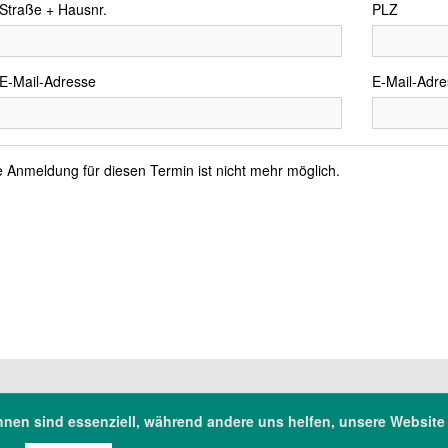
Straße + Hausnr.
PLZ
E-Mail-Adresse
E-Mail-Adre
e Anmeldung für diesen Termin ist nicht mehr möglich.
hnen sind essenziell, während andere uns helfen, unsere Website
chsische Landesapothekerkammer
Tel: 0351/2 63 93-0
lnitzer Landstr. 10
Fax: 0351/2 63 93-