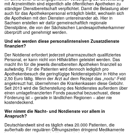
mit Arzneimitteln sind eigentlich alle öffentlichen Apotheken zu
ständiger Dienstbereitschaft verpflichtet. Damit die Belastung aber
auch für das Apothekenpersonal erträglich bleibt, wechseln sich
die Apotheken mit den Diensten untereinander ab. Hier in
Sachsen erstellen wir dafür gemeinschaftlich regionale
Dienstpläne, die von der Sächsischen Landesapothekerkammer
überprüft und genehmigt werden.
Und wie werden diese personalintensiven Zusatzdienste
finanziert?
Der Notdienst erfordert jederzeit pharmazeutisch qualifiziertes
Personal, er kann nicht von Hilfskräften geleistet werden. Das
macht ihn für die jeweils dienstbereiten Apotheken finanziell so
aufwändig. Für die Patienten wird dennoch lediglich pro
Apothekenbesuch die geringfügige Notdienstgebühr in Höhe von
2,50 Euro fällig. Wenn der Arzt auf dem Rezept das „noctu“-Feld
angekreuzt hat, übernehmen die Krankenkassen diese Gebühr.
Seit 2013 wird die Sicherstellung des Notdienstes außerdem über
einen umlagefinanzierten Fonds pauschal bezuschusst, diese
Förderung ist – gerade in ländlichen Regionen – aber nie
kostendeckend.
Wer nimmt die Nacht- und Notdienste vor allem in
Anspruch?
Deutschlandweit sind es täglich etwa 20.000 Patienten, die
außerhalb der regulären Öffnungszeiten dringend Medikamente