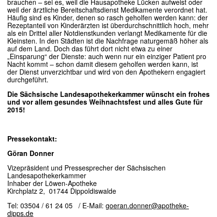
brauchen – sei es, weil die Hausapotheke Lücken aufweist oder
weil der ärztliche Bereitschaftsdienst Medikamente verordnet hat.
Häufig sind es Kinder, denen so rasch geholfen werden kann: der
Rezeptanteil von Kinderärzten ist überdurchschnittlich hoch, mehr
als ein Drittel aller Notdienstkunden verlangt Medikamente für die
Kleinsten. In den Städten ist die Nachfrage naturgemäß höher als
auf dem Land. Doch das führt dort nicht etwa zu einer
„Einsparung“ der Dienste: auch wenn nur ein einziger Patient pro
Nacht kommt – schon damit diesem geholfen werden kann, ist
der Dienst unverzichtbar und wird von den Apothekern engagiert
durchgeführt.
Die Sächsische Landesapothekerkammer wünscht ein frohes
und vor allem gesundes Weihnachtsfest und alles Gute für
2015!
Pressekontakt:
Göran Donner
Vizepräsident und Pressesprecher der Sächsischen
Landesapothekerkammer
Inhaber der Löwen-Apotheke
Kirchplatz 2, 01744 Dippoldiswalde
Tel: 03504 / 61 24 05 / E-Mail:
goeran.donner@apotheke-
dipps.de