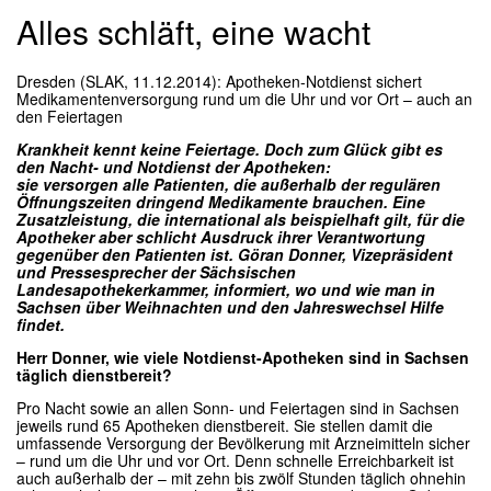
Alles schläft, eine wacht
Dresden (SLAK, 11.12.2014):
Apotheken-Notdienst sichert
Medikamentenversorgung rund um die Uhr und vor Ort – auch an
den Feiertagen
Krankheit kennt keine Feiertage. Doch zum Glück gibt es
den Nacht- und Notdienst der Apotheken:
sie versorgen alle Patienten, die außerhalb der regulären
Öffnungszeiten dringend Medikamente brauchen. Eine
Zusatzleistung, die international als beispielhaft gilt, für die
Apotheker aber schlicht Ausdruck ihrer Verantwortung
gegenüber den Patienten ist. Göran Donner, Vizepräsident
und Pressesprecher der Sächsischen
Landesapothekerkammer, informiert, wo und wie man in
Sachsen über Weihnachten und den Jahreswechsel Hilfe
findet.
Herr Donner, wie viele Notdienst-Apotheken sind in Sachsen
täglich dienstbereit?
Pro Nacht sowie an allen Sonn- und Feiertagen sind in Sachsen
jeweils rund 65 Apotheken dienstbereit. Sie stellen damit die
umfassende Versorgung der Bevölkerung mit Arzneimitteln sicher
– rund um die Uhr und vor Ort. Denn schnelle Erreichbarkeit ist
auch außerhalb der – mit zehn bis zwölf Stunden täglich ohnehin