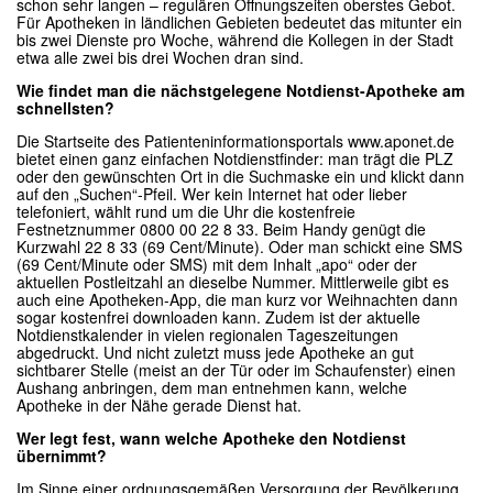
schon sehr langen – regulären Öffnungszeiten oberstes Gebot.
Für Apotheken in ländlichen Gebieten bedeutet das mitunter ein
bis zwei Dienste pro Woche, während die Kollegen in der Stadt
etwa alle zwei bis drei Wochen dran sind.
Wie findet man die nächstgelegene Notdienst-Apotheke am
schnellsten?
Die Startseite des Patienteninformationsportals www.aponet.de
bietet einen ganz einfachen Notdienstfinder: man trägt die PLZ
oder den gewünschten Ort in die Suchmaske ein und klickt dann
auf den „Suchen“-Pfeil. Wer kein Internet hat oder lieber
telefoniert, wählt rund um die Uhr die kostenfreie
Festnetznummer 0800 00 22 8 33. Beim Handy genügt die
Kurzwahl 22 8 33 (69 Cent/Minute). Oder man schickt eine SMS
(69 Cent/Minute oder SMS) mit dem Inhalt „apo“ oder der
aktuellen Postleitzahl an dieselbe Nummer. Mittlerweile gibt es
auch eine Apotheken-App, die man kurz vor Weihnachten dann
sogar kostenfrei downloaden kann. Zudem ist der aktuelle
Notdienstkalender in vielen regionalen Tageszeitungen
abgedruckt. Und nicht zuletzt muss jede Apotheke an gut
sichtbarer Stelle (meist an der Tür oder im Schaufenster) einen
Aushang anbringen, dem man entnehmen kann, welche
Apotheke in der Nähe gerade Dienst hat.
Wer legt fest, wann welche Apotheke den Notdienst
übernimmt?
Im Sinne einer ordnungsgemäßen Versorgung der Bevölkerung