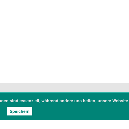
hnen sind essenziell, während andere uns helfen, unsere Website
chsische Landesapothekerkammer
Tel: 0351/2 63 93-0
lnitzer Landstr. 10
Fax: 0351/2 63 93-
326 Dresden
E-Mail: sekretariat@
Speichern