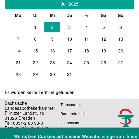
«
Juli 2025
»
Mo
Di
Mi
Do
Fr
Sa
So
1
2
3
4
5
6
7
8
9
10
11
12
13
14
15
16
17
18
19
20
21
22
23
24
25
26
27
28
29
30
31
Es wurden keine Termine gefunden.
Sächsische
Transparenz
Landesapothekerkammer
Pillnitzer Landstr. 10
Barrierefreiheit
01326 Dresden
Tel: 0351/2 63 93-0
Impressum
Fax: 0351/2 63 93-500
Datenschutz
E-Mail: sekretariat@slak.de
Wir nutzen Cookies auf unserer Website. Einige von ihnen