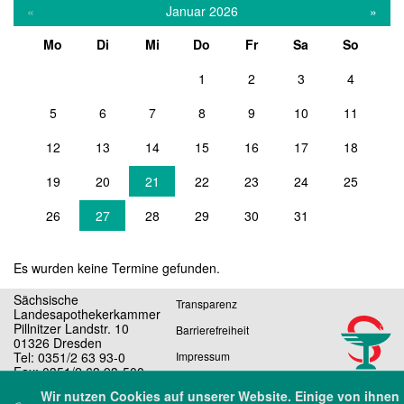
«
Januar 2026
»
Mo
Di
Mi
Do
Fr
Sa
So
1
2
3
4
5
6
7
8
9
10
11
12
13
14
15
16
17
18
19
20
21
22
23
24
25
26
27
28
29
30
31
Es wurden keine Termine gefunden.
Sächsische
Transparenz
Landesapothekerkammer
Pillnitzer Landstr. 10
Barrierefreiheit
01326 Dresden
Tel: 0351/2 63 93-0
Impressum
Fax: 0351/2 63 93-500
Datenschutz
E-Mail: sekretariat@slak.de
Wir nutzen Cookies auf unserer Website. Einige von ihnen