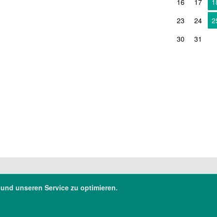
16
17
1
23
24
2
30
31
 und unseren Service zu optimieren.
Transparenz
Barrierefreiheit
500
Datenschutz
slak.de