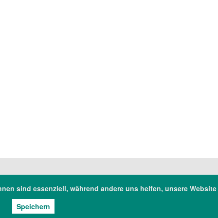
hnen sind essenziell, während andere uns helfen, unsere Website
chsische Landesapothekerkammer
Tel: 0351/2 63 93-0
lnitzer Landstr. 10
Fax: 0351/2 63 93-
326 Dresden
E-Mail: sekretariat@
Speichern