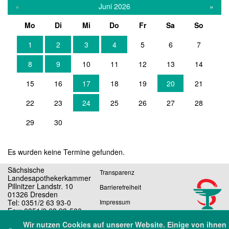
«
Juni 2026
»
Mo
Di
Mi
Do
Fr
Sa
So
1
2
3
4
5
6
7
8
9
10
11
12
13
14
15
16
17
18
19
20
21
22
23
24
25
26
27
28
29
30
Es wurden keine Termine gefunden.
Sächsische
Transparenz
Landesapothekerkammer
Pillnitzer Landstr. 10
Barrierefreiheit
01326 Dresden
Tel: 0351/2 63 93-0
Impressum
Fax: 0351/2 63 93-500
Datenschutz
E-Mail: sekretariat@slak.de
Wir nutzen Cookies auf unserer Website. Einige von ihnen