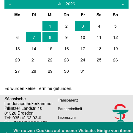
«
Juli 2026
»
Mo
Di
Mi
Do
Fr
Sa
So
1
2
3
4
5
6
7
8
9
10
11
12
13
14
15
16
17
18
19
20
21
22
23
24
25
26
27
28
29
30
31
Es wurden keine Termine gefunden.
Sächsische
Transparenz
Landesapothekerkammer
Pillnitzer Landstr. 10
Barrierefreiheit
01326 Dresden
Tel: 0351/2 63 93-0
Impressum
Fax: 0351/2 63 93-500
Datenschutz
E-Mail: sekretariat@slak.de
Wir nutzen Cookies auf unserer Website. Einige von ihnen