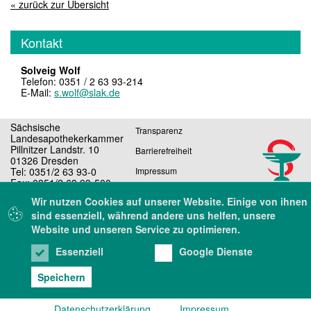
« zurück zur Übersicht
Kontakt
Solveig Wolf
Telefon: 0351 / 2 63 93-214
E-Mail:
s.wolf@slak.de
Sächsische
Transparenz
Landesapothekerkammer
Pillnitzer Landstr. 10
Barrierefreiheit
01326 Dresden
Tel: 0351/2 63 93-0
Impressum
Fax: 0351/2 63 93-500
Datenschutz
E-Mail: sekretariat@slak.de
Wir nutzen Cookies auf unserer Website. Einige von ihnen
sind essenziell, während andere uns helfen, unsere
Website und unseren Service zu optimieren.
Essenziell
Google Dienste
Speichern
rück
Oben
Datenschutzerklärung
Impressum
Suche