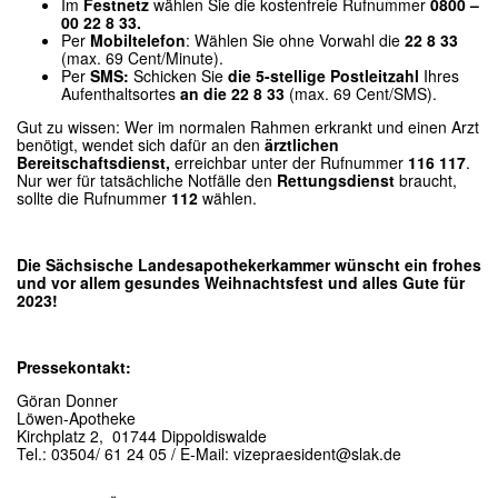
Im
Festnetz
wählen Sie die kostenfreie Rufnummer
0800 –
00 22 8 33.
Per
Mobiltelefon
: Wählen Sie ohne Vorwahl die
22 8 33
(max. 69 Cent/Minute).
Per
SMS:
Schicken Sie
die 5-stellige Postleitzahl
Ihres
Aufenthaltsortes
an die
22 8 33
(max. 69 Cent/SMS).
Gut zu wissen: Wer im normalen Rahmen erkrankt und einen Arzt
benötigt, wendet sich dafür an den
ärztlichen
Bereitschaftsdienst,
erreichbar unter der Rufnummer
116 117
.
Nur wer für tatsächliche Notfälle den
Rettungsdienst
braucht,
sollte die Rufnummer
112
wählen.
Die Sächsische Landesapothekerkammer wünscht ein frohes
und vor allem gesundes Weihnachtsfest und alles Gute für
2023!
Pressekontakt:
Göran Donner
Löwen-Apotheke
Kirchplatz 2, 01744 Dippoldiswalde
Tel.: 03504/ 61 24 05 / E-Mail: vizepraesident@slak.de