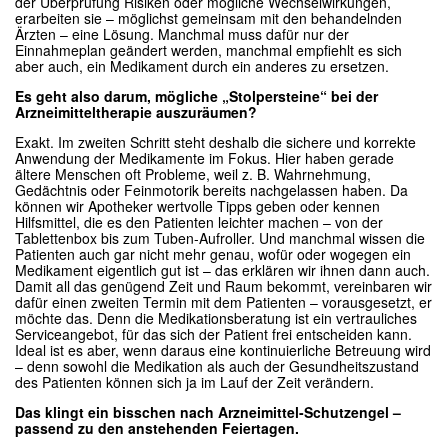
der Überprüfung Risiken oder mögliche Wechselwirkungen,
erarbeiten sie – möglichst gemeinsam mit den behandelnden
Ärzten – eine Lösung. Manchmal muss dafür nur der
Einnahmeplan geändert werden, manchmal empfiehlt es sich
aber auch, ein Medikament durch ein anderes zu ersetzen.
Es geht also darum, mögliche „Stolpersteine“ bei der
Arzneimitteltherapie auszuräumen?
Exakt. Im zweiten Schritt steht deshalb die sichere und korrekte
Anwendung der Medikamente im Fokus. Hier haben gerade
ältere Menschen oft Probleme, weil z. B. Wahrnehmung,
Gedächtnis oder Feinmotorik bereits nachgelassen haben. Da
können wir Apotheker wertvolle Tipps geben oder kennen
Hilfsmittel, die es den Patienten leichter machen – von der
Tablettenbox bis zum Tuben-Aufroller. Und manchmal wissen die
Patienten auch gar nicht mehr genau, wofür oder wogegen ein
Medikament eigentlich gut ist – das erklären wir ihnen dann auch.
Damit all das genügend Zeit und Raum bekommt, vereinbaren wir
dafür einen zweiten Termin mit dem Patienten – vorausgesetzt, er
möchte das. Denn die Medikationsberatung ist ein vertrauliches
Serviceangebot, für das sich der Patient frei entscheiden kann.
Ideal ist es aber, wenn daraus eine kontinuierliche Betreuung wird
– denn sowohl die Medikation als auch der Gesundheitszustand
des Patienten können sich ja im Lauf der Zeit verändern.
Das klingt ein bisschen nach Arzneimittel-Schutzengel –
passend zu den anstehenden Feiertagen.