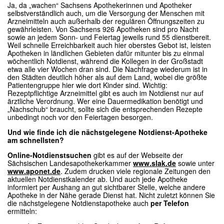
Ja, da „wachen“ Sachsens Apothekerinnen und Apotheker
selbstverständlich auch, um die Versorgung der Menschen mit
Arzneimitteln auch außerhalb der regulären Öffnungszeiten zu
gewährleisten. Von Sachsens 926 Apotheken sind pro Nacht
sowie an jedem Sonn- und Feiertag jeweils rund 55 dienstbereit.
Weil schnelle Erreichbarkeit auch hier oberstes Gebot ist, leisten
Apotheken in ländlichen Gebieten dafür mitunter bis zu einmal
wöchentlich Notdienst, während die Kollegen in der Großstadt
etwa alle vier Wochen dran sind. Die Nachfrage wiederum ist in
den Städten deutlich höher als auf dem Land, wobei die größte
Patientengruppe hier wie dort Kinder sind. Wichtig:
Rezeptpflichtige Arzneimittel gibt es auch im Notdienst nur auf
ärztliche Verordnung. Wer eine Dauermedikation benötigt und
„Nachschub“ braucht, sollte sich die entsprechenden Rezepte
unbedingt noch vor den Feiertagen besorgen.
Und wie finde ich die nächstgelegene Notdienst-Apotheke
am schnellsten?
Online-Notdienstsuchen
gibt es auf der Webseite der
Sächsischen Landesapothekerkammer
www.slak.de
sowie unter
www.aponet.de
. Zudem drucken viele regionale Zeitungen den
aktuellen Notdienstkalender ab. Und auch jede Apotheke
informiert per Aushang an gut sichtbarer Stelle, welche andere
Apotheke in der Nähe gerade Dienst hat. Nicht zuletzt können Sie
die nächstgelegene Notdienstapotheke auch
per Telefon
ermitteln: