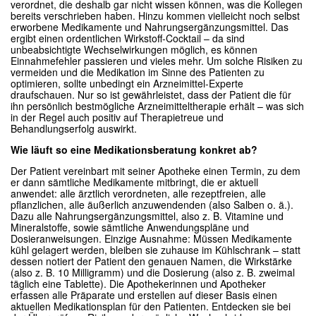
verordnet, die deshalb gar nicht wissen können, was die Kollegen
bereits verschrieben haben. Hinzu kommen vielleicht noch selbst
erworbene Medikamente und Nahrungsergänzungsmittel. Das
ergibt einen ordentlichen Wirkstoff-Cocktail – da sind
unbeabsichtigte Wechselwirkungen möglich, es können
Einnahmefehler passieren und vieles mehr. Um solche Risiken zu
vermeiden und die Medikation im Sinne des Patienten zu
optimieren, sollte unbedingt ein Arzneimittel-Experte
draufschauen. Nur so ist gewährleistet, dass der Patient die für
ihn persönlich bestmögliche Arzneimitteltherapie erhält – was sich
in der Regel auch positiv auf Therapietreue und
Behandlungserfolg auswirkt.
Wie läuft so eine Medikationsberatung konkret ab?
Der Patient vereinbart mit seiner Apotheke einen Termin, zu dem
er dann sämtliche Medikamente mitbringt, die er aktuell
anwendet: alle ärztlich verordneten, alle rezeptfreien, alle
pflanzlichen, alle äußerlich anzuwendenden (also Salben o. ä.).
Dazu alle Nahrungsergänzungsmittel, also z. B. Vitamine und
Mineralstoffe, sowie sämtliche Anwendungspläne und
Dosieranweisungen. Einzige Ausnahme: Müssen Medikamente
kühl gelagert werden, bleiben sie zuhause im Kühlschrank – statt
dessen notiert der Patient den genauen Namen, die Wirkstärke
(also z. B. 10 Milligramm) und die Dosierung (also z. B. zweimal
täglich eine Tablette). Die Apothekerinnen und Apotheker
erfassen alle Präparate und erstellen auf dieser Basis einen
aktuellen Medikationsplan für den Patienten. Entdecken sie bei