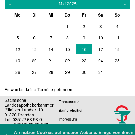
«
Mai 2025
»
Mo
Di
Mi
Do
Fr
Sa
So
1
2
3
4
5
6
7
8
9
10
11
12
13
14
15
16
17
18
19
20
21
22
23
24
25
26
27
28
29
30
31
Es wurden keine Termine gefunden.
Sächsische
Transparenz
Landesapothekerkammer
Pillnitzer Landstr. 10
Barrierefreiheit
01326 Dresden
Tel: 0351/2 63 93-0
Impressum
Fax: 0351/2 63 93-500
Datenschutz
E-Mail: sekretariat@slak.de
Wir nutzen Cookies auf unserer Website. Einige von ihnen